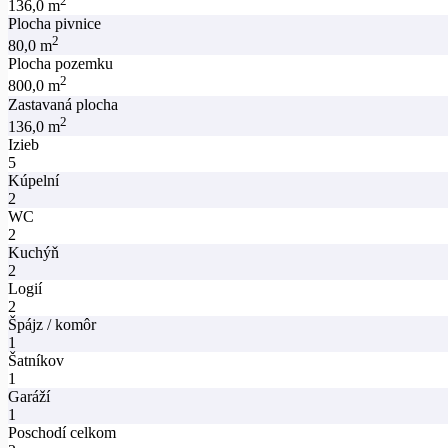
2
136,0 m
Plocha pivnice
2
80,0 m
Plocha pozemku
2
800,0 m
Zastavaná plocha
2
136,0 m
Izieb
5
Kúpelní
2
WC
2
Kuchýň
2
Logií
2
Špájz / komôr
1
Šatníkov
1
Garáží
1
Poschodí celkom