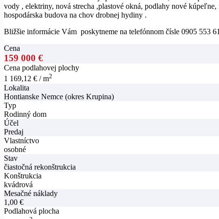
vody , elektriny, nová strecha ,plastové okná, podlahy nové kúpeľne
hospodárska budova na chov drobnej hydiny .
Bližšie informácie Vám poskytneme na telefónnom čísle 0905 553 6
Cena
159 000 €
Cena podlahovej plochy
2
1 169,12 € / m
Lokalita
Hontianske Nemce (okres Krupina)
Typ
Rodinný dom
Účel
Predaj
Vlastníctvo
osobné
Stav
čiastočná rekonštrukcia
Konštrukcia
kvádrová
Mesačné náklady
1,00 €
Podlahová plocha