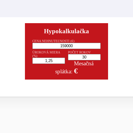
Hypokalkulačka
CENA NEHNUTEĽNOSTI (€)
ÚROKOVÁ MIERA
POČET ROKOV
(%)
Mesačná
€
splátka: