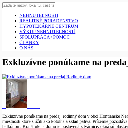
NEHNUTEĽNOSTI
REALITNÉ PORADENSTVO
HYPOTEKÁRNE CENTRUM
VÝKUP NEHNUTEĽNOSTÍ
SPOLUPRÁCA / POMOC
ČLÁNKY
O NÁS
Exkluzívne ponúkame na preda
Exkluzívne ponúkame na predaj rodinný dom v obci Hontianske Nemc
miestnosti ktoré slúžili ako kotolňa a sklad paliva. Prízemie pozostá
balkónom. Konštrukcia domu je postavená z tvárnice, okná sú plasto