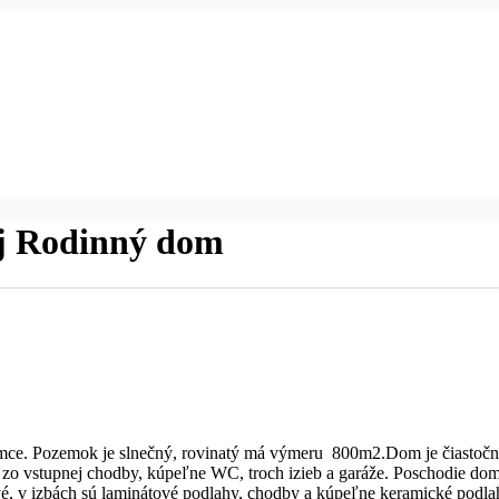
j Rodinný dom
e. Pozemok je slnečný, rovinatý má výmeru 800m2.Dom je čiastočne p
va zo vstupnej chodby, kúpeľne WC, troch izieb a garáže. Poschodie dom
vé, v izbách sú laminátové podlahy, chodby a kúpeľne keramické podla