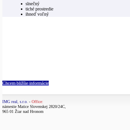
slnečný
tiché prostredie
ihneď voľný
Chcem bližšie informácie
IMG real, s.r.o.
-
Office:
námestie Matice Slovenskej 2820/24C,
965 01 Žiar nad Hronom