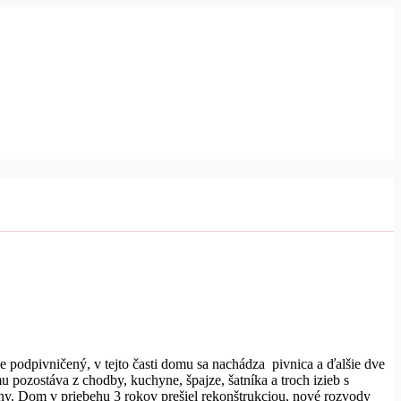
odpivničený, v tejto časti domu sa nachádza pivnica a ďalšie dve
u pozostáva z chodby, kuchyne, špajze, šatníka a troch izieb s
hy. Dom v priebehu 3 rokov prešiel rekonštrukciou, nové rozvody