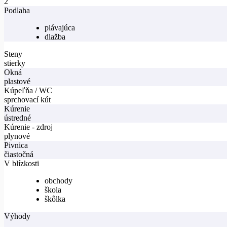
2
Podlaha
plávajúca
dlažba
Steny
stierky
Okná
plastové
Kúpeľňa / WC
sprchovací kút
Kúrenie
ústredné
Kúrenie - zdroj
plynové
Pivnica
čiastočná
V blízkosti
obchody
škola
škôlka
Výhody