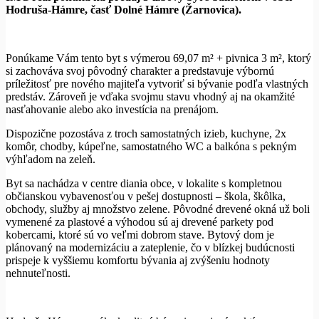
Hodruša-Hámre, časť Dolné Hámre (Žarnovica).
Ponúkame Vám tento byt s výmerou 69,07 m² + pivnica 3 m², ktorý
si zachováva svoj pôvodný charakter a predstavuje výbornú
príležitosť pre nového majiteľa vytvoriť si bývanie podľa vlastných
predstáv. Zároveň je vďaka svojmu stavu vhodný aj na okamžité
nasťahovanie alebo ako investícia na prenájom.
Dispozične pozostáva z troch samostatných izieb, kuchyne, 2x
komôr, chodby, kúpeľne, samostatného WC a balkóna s pekným
výhľadom na zeleň.
Byt sa nachádza v centre diania obce, v lokalite s kompletnou
občianskou vybavenosťou v pešej dostupnosti – škola, škôlka,
obchody, služby aj množstvo zelene. Pôvodné drevené okná už boli
vymenené za plastové a výhodou sú aj drevené parkety pod
kobercami, ktoré sú vo veľmi dobrom stave. Bytový dom je
plánovaný na modernizáciu a zateplenie, čo v blízkej budúcnosti
prispeje k vyššiemu komfortu bývania aj zvýšeniu hodnoty
nehnuteľnosti.