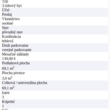
Typ
3-izbový byt
Účel
Predaj
Vlastníctvo
osobné
Stav
pôvodný stav
Konštrukcia
tehlová
Druh parkovania
verejné parkovanie
Mesačné náklady
130,00 €
Podlahová plocha
2
69,1 m
Plocha pivnice
2
3,0 m
Celková / univerzálna plocha
2
69,1 m
Izieb
3
Kúpelní
1