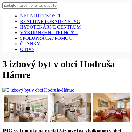
NEHNUTEĽNOSTI
REALITNÉ PORADENSTVO
HYPOTEKÁRNE CENTRUM
VÝKUP NEHNUTEĽNOSTÍ
SPOLUPRÁCA / POMOC
ČLÁNKY
O NÁS
3 izbový byt v obci Hodruša-
Hámre
IMG real ponúka na predaj 3-izbový byt s balkónom v obci