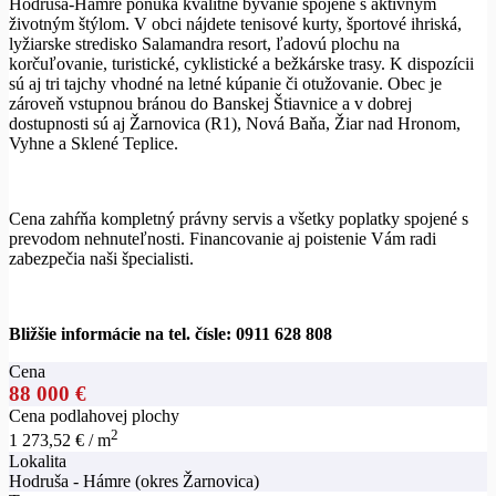
Hodruša-Hámre ponúka kvalitné bývanie spojené s aktívnym
životným štýlom. V obci nájdete tenisové kurty, športové ihriská,
lyžiarske stredisko Salamandra resort, ľadovú plochu na
korčuľovanie, turistické, cyklistické a bežkárske trasy. K dispozícii
sú aj tri tajchy vhodné na letné kúpanie či otužovanie. Obec je
zároveň vstupnou bránou do Banskej Štiavnice a v dobrej
dostupnosti sú aj Žarnovica (R1), Nová Baňa, Žiar nad Hronom,
Vyhne a Sklené Teplice.
Cena zahŕňa kompletný právny servis a všetky poplatky spojené s
prevodom nehnuteľnosti. Financovanie aj poistenie Vám radi
zabezpečia naši špecialisti.
Bližšie informácie na tel. čísle: 0911 628 808
Cena
88 000 €
Cena podlahovej plochy
2
1 273,52 € / m
Lokalita
Hodruša - Hámre (okres Žarnovica)