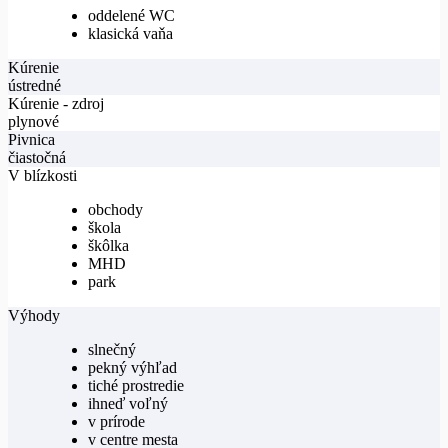
oddelené WC
klasická vaňa
Kúrenie
ústredné
Kúrenie - zdroj
plynové
Pivnica
čiastočná
V blízkosti
obchody
škola
škôlka
MHD
park
Výhody
slnečný
pekný výhľad
tiché prostredie
ihneď voľný
v prírode
v centre mesta