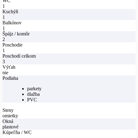
WC
1
Kuchýň
1
Balkónov
1
Špájz / komôr
2
Poschodie
1
Poschodí celkom
3
Výťah
nie
Podlaha
parkety
dlažba
PVC
Steny
omietky
Okná
plastové
Kúpeľňa / WC