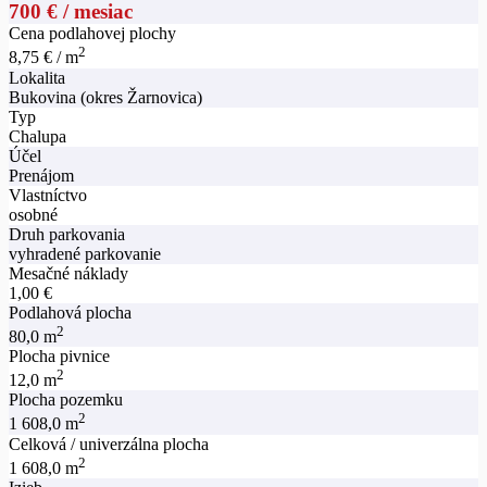
700 € / mesiac
Cena podlahovej plochy
2
8,75 € / m
Lokalita
Bukovina (okres Žarnovica)
Typ
Chalupa
Účel
Prenájom
Vlastníctvo
osobné
Druh parkovania
vyhradené parkovanie
Mesačné náklady
1,00 €
Podlahová plocha
2
80,0 m
Plocha pivnice
2
12,0 m
Plocha pozemku
2
1 608,0 m
Celková / univerzálna plocha
2
1 608,0 m