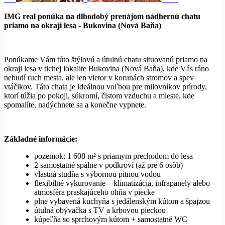
IMG real ponúka na dlhodobý prenájom nádhernú chatu
priamo na okraji lesa - Bukovina (Nová Baňa)
Ponúkame Vám túto štýlovú a útulnú chatu situovanú priamo na
okraji lesa v tichej lokalite Bukovina (Nová Baňa), kde Vás ráno
nebudí ruch mesta, ale len vietor v korunách stromov a spev
vtáčikov. Táto chata je ideálnou voľbou pre milovníkov prírody,
ktorí túžia po pokoji, súkromí, čistom vzduchu a mieste, kde
spomalíte, nadýchnete sa a konečne vypnete.
Základné informácie:
pozemok: 1 608 m² s priamym prechodom do lesa
2 samostatné spálne v podkroví (až pre 6 osôb)
vlastná studňa s výbornou pitnou vodou
flexibilné vykurovanie – klimatizácia, infrapanely alebo
atmosféra praskajúceho ohňa v piecke
plne vybavená kuchyňa s jedálenským kútom a špajzou
útulná obývačka s TV a krbovou pieckou
kúpeľňa so sprchovým kútom + samostatné WC