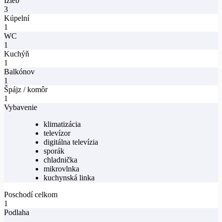
Izieb
3
Kúpelní
1
WC
1
Kuchýň
1
Balkónov
1
Špájz / komôr
1
Vybavenie
klimatizácia
televízor
digitálna televízia
sporák
chladnička
mikrovlnka
kuchynská linka
Poschodí celkom
1
Podlaha