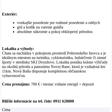
Exteriér:
vonkajšie posedenie pre rodinné posedenie a oddych
gril a kotlík na varenie guláša
absolútne súkromie a pokoj obklopený prírodou
Lokalita a výhody:
Chata sa nachádza v pokojnom prostredí Pohronského Inovca a je
ideálnym miestom na turistiku, cykloturistiku, hubárčenie či zimné
športy v stredisku SKI Drozdovo. Lokalita ponúka krásne výhľady
na okolitú prírodu a panorámu Novej Bane, ktorá je vzdialená len
11km. Nová Baňa disponuje kompletnou občianskou
vybavenosťou.
Cena prenájmu:
700 € / mesiac vrátane energií + depozit
Bližšie informácie na tel. čísle: 0911 628808
Cena