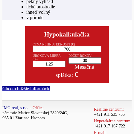
pekný výhľad
tiché prostredie
ihneď voľný
v prírode
Hypokalkulačka
CENA NEHNUTEĽNOSTI (€)
ÚROKOVÁ MIERA
POČET ROKOV
(%)
Mesačná
€
splátka:
Chcem bližšie informácie
IMG real, s.r.o.
-
Office:
Realitné centrum:
námestie Matice Slovenskej 2820/24C,
+421 911 535 755
965 01 Žiar nad Hronom
Hypotekárne centrum:
+421 917 167 722
E-mail: