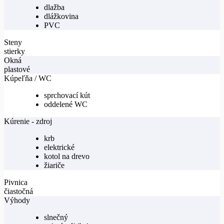
dlažba
dlážkovina
PVC
Steny
stierky
Okná
plastové
Kúpeľňa / WC
sprchovací kút
oddelené WC
Kúrenie - zdroj
krb
elektrické
kotol na drevo
žiariče
Pivnica
čiastočná
Výhody
slnečný