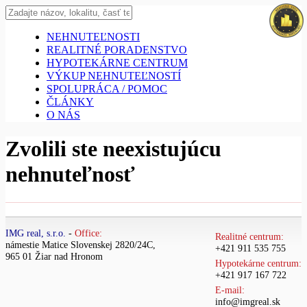
NEHNUTEĽNOSTI
REALITNÉ PORADENSTVO
HYPOTEKÁRNE CENTRUM
VÝKUP NEHNUTEĽNOSTÍ
SPOLUPRÁCA / POMOC
ČLÁNKY
O NÁS
Zvolili ste neexistujúcu
nehnuteľnosť
IMG real, s.r.o.
-
Office:
Realitné centrum:
námestie Matice Slovenskej 2820/24C,
+421 911 535 755
965 01 Žiar nad Hronom
Hypotekárne centrum:
+421 917 167 722
E-mail:
info@imgreal.sk