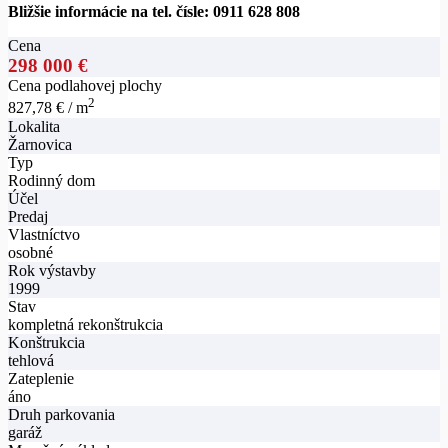
Bližšie informácie na tel. čísle: 0911 628 808
Cena
298 000 €
Cena podlahovej plochy
2
827,78 € / m
Lokalita
Žarnovica
Typ
Rodinný dom
Účel
Predaj
Vlastníctvo
osobné
Rok výstavby
1999
Stav
kompletná rekonštrukcia
Konštrukcia
tehlová
Zateplenie
áno
Druh parkovania
garáž