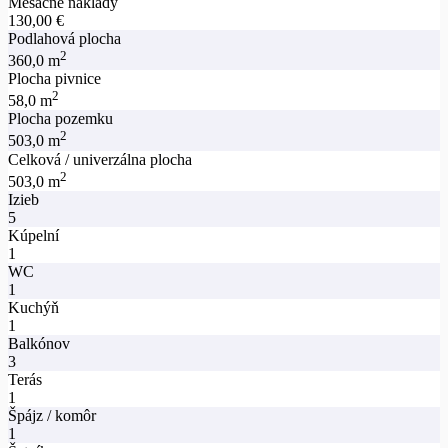
Mesačné náklady
130,00 €
Podlahová plocha
2
360,0 m
Plocha pivnice
2
58,0 m
Plocha pozemku
2
503,0 m
Celková / univerzálna plocha
2
503,0 m
Izieb
5
Kúpelní
1
WC
1
Kuchýň
1
Balkónov
3
Terás
1
Špájz / komôr
1