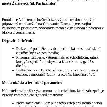
meste Žarnovica (ul. Partizánska)
Ponúkame Vám tento slnečný 5-izbový rodinný dom, ktorý je
pripravený na okamžité nasťahovanie. Dom zaujme svojím
veľkorysým priestorom, výborným technickým stavom a polohou v
blízkosti centra mesta.
Dispozičné riešenie:
Podzemné podlažie: pivnica, technická miestnosť, sklad
(využiteľný ako posilňovňa).
Prízemie: zádverie, vstupná hala so schodiskom, šatník,
kuchyňa s jedálňou, obývacia izba s krbom, garáž s
dielňou.
Podkrovie: 2x izba s balkónom, 1x izba s priestrannou
terasou, samostatný šatník, pracovňa, kúpeľňa s WC.
Modernizácia a technické parametre:
Nehnuteľnosť prešla významnou modernizáciou, ktorá zabezpečuje
vysoký komfort a energetickú efektivitu:
Nové zateplenie: Dom je nanovo zateplený kombináciou