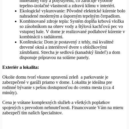
minerálnej vlny a polystyrénu, čo zaručuje výborné
tepelno-izolačné vlastnosti a zdravú klímu v interiéri.
Ekologické vykurovanie: Pôvodné elektrické kúrenie bolo
nahradené moderným a úsporným tepelným čerpadlom.
Kombinované zdroje tepla: Systém dopĺňa krbová vložka
so zásobníkom na ohrev vody a štýlová kachľová pec vo
vstupnej hale. V dome je realizované podlahové kúrenie v
kombinácii s radiátormi.
Konštrukcia: Dom je postavený z tehly, má kvalitné
drevené okná a interiérové dvere s obložkovými
zárubňami. Strecha je sedlová (kanadský šindeľ) a dom
disponuje prípravou na solárne panely.
Exteriér a lokalita:
Okolie domu tvorí vkusne upravená zeleň a parkovanie je
zabezpečené v garáži priamo v dome. Lokalita je ideálna pre
rodinné bývanie s pešou dostupnosťou do centra mesta (cca 4
minúty).
Cena je vrátane komplexných služieb a všetkých poplatkov
spojených s prevodom nehnuteľnosti. Financovanie Vám na mieru
zabezpečí tím našich špecialistov.