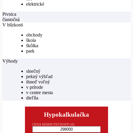
elektrické
Pivnica
čiastočná
V blízkosti
obchody
škola
škôlka
park
Výhody
slnečný
pekný výhľad
ihneď voľný
v prírode
v centre mesta
dieľňa
Hypokalkulačka
CENA NEHNUTEĽNOSTI (€)