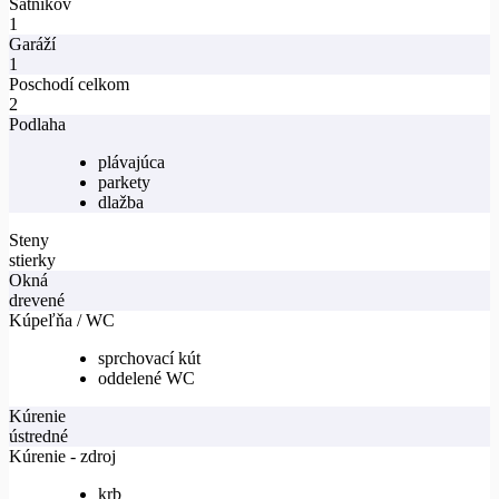
Šatníkov
1
Garáží
1
Poschodí celkom
2
Podlaha
plávajúca
parkety
dlažba
Steny
stierky
Okná
drevené
Kúpeľňa / WC
sprchovací kút
oddelené WC
Kúrenie
ústredné
Kúrenie - zdroj
krb