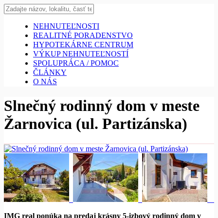
NEHNUTEĽNOSTI
REALITNÉ PORADENSTVO
HYPOTEKÁRNE CENTRUM
VÝKUP NEHNUTEĽNOSTÍ
SPOLUPRÁCA / POMOC
ČLÁNKY
O NÁS
Slnečný rodinný dom v meste
Žarnovica (ul. Partizánska)
IMG real ponúka na predaj krásny 5-izbový rodinný dom v