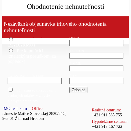
Ohodnotenie nehnuteľnosti
Nezáväzná objednávka trhového ohodnotenia
nehnuteľnosti
MENO
Pre predávajúcich
(ZADARMO)
Pre kupujúcich
TELEFÓN
(znaleckým posudkom, za
poplatok)
E-MAIL
KATASTRÁLNE ÚZEMIE
Č. LV
Súhlasím so spracovaním
osobných údajov v zmysle
platných predpisov
IMG real, s.r.o.
-
Office:
Realitné centrum:
námestie Matice Slovenskej 2820/24C,
+421 911 535 755
965 01 Žiar nad Hronom
Hypotekárne centrum:
+421 917 167 722