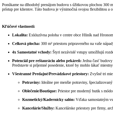
Ponúkame na dlhodobý prenájom budovu s úžitkovou plochou 300 m², i
prístup pre klientov. Táto budova je výnimočná svojou flexibilitou 
Kľúčové vlastnosti:
Lokalita:
Exkluzívna poloha v centre obce Hliník nad Hronom
Celková plocha:
300 m² priestoru pripraveného na vaše nápad
4x Samostatné vchody:
Štyri nezávislé vstupy umožňujú rozd
Potenciál pre reštauráciu alebo pekáreň:
Jedna časť budovy j
Predstavte si príjemné posedenie, ktoré by mohlo lákať miestny
Všestranné Predajné/Prevádzkové priestory:
Zvyšné tri mie
Potraviny:
Ideálne pre menšie potraviny, špecializovan
Oblečenie/Boutique:
Priestor pre moderný butik s módo
Kozmetický/Kadernícky salón:
Vďaka samostatným vstu
Kancelárie/Služby:
Kancelárske priestory pre firmy, arc