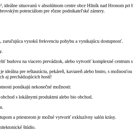
deálne situovanú v absolútnom centre obce Hliník nad Hronom pri hla
a obrovským potenciálom pre rôzne podnikateľské zámery.
, zaručujúca vysokú frekvenciu pohybu a vynikajúcu dostupnosť.
y.
eliť budovu na viacero prevádzok, alebo vytvoriť komplexné centrum s
e ideálna pre reštauráciu, pekáreň, kaviareň alebo bistro, s možnosť
ch aj prechádzajúcich hostí!
stnosti ponúkajú nekonečné možnosti:
ý obchod s lokálnymi produktmi alebo bio obchod.
u.
pom a priestorom je možné vytvoriť exkluzívny salón krásy.
hitektonické štúdio.