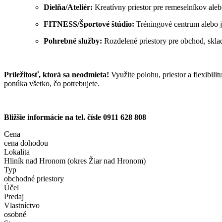
Dielňa/Ateliér:
Kreatívny priestor pre remeselníkov ale
FITNESS/Športové štúdio:
Tréningové centrum alebo j
Pohrebné služby:
Rozdelené priestory pre obchod, sklad
Príležitosť, ktorá sa neodmieta!
Využite polohu, priestor a flexibili
ponúka všetko, čo potrebujete.
Bližšie informácie na tel. čísle 0911 628 808
Cena
cena dohodou
Lokalita
Hliník nad Hronom (okres Žiar nad Hronom)
Typ
obchodné priestory
Účel
Predaj
Vlastníctvo
osobné