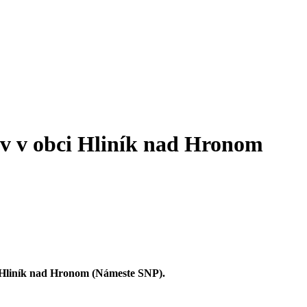
v v obci Hliník nad Hronom
e Hliník nad Hronom (Námeste SNP).