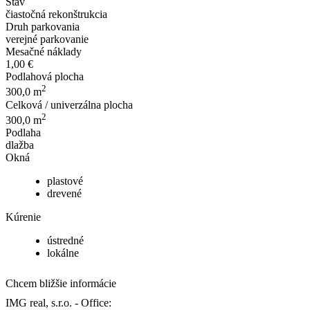
Stav
čiastočná rekonštrukcia
Druh parkovania
verejné parkovanie
Mesačné náklady
1,00 €
Podlahová plocha
2
300,0 m
Celková / univerzálna plocha
2
300,0 m
Podlaha
dlažba
Okná
plastové
drevené
Kúrenie
ústredné
lokálne
Chcem bližšie informácie
IMG real, s.r.o.
-
Office: