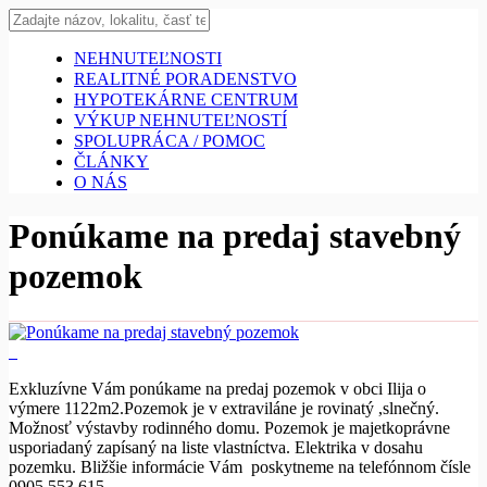
NEHNUTEĽNOSTI
REALITNÉ PORADENSTVO
HYPOTEKÁRNE CENTRUM
VÝKUP NEHNUTEĽNOSTÍ
SPOLUPRÁCA / POMOC
ČLÁNKY
O NÁS
Ponúkame na predaj stavebný
pozemok
Exkluzívne Vám ponúkame na predaj pozemok v obci Ilija o
výmere 1122m2.Pozemok je v extraviláne je rovinatý ,slnečný.
Možnosť výstavby rodinného domu. Pozemok je majetkoprávne
usporiadaný zapísaný na liste vlastníctva. Elektrika v dosahu
pozemku. Bližšie informácie Vám poskytneme na telefónnom čísle
0905 553 615.