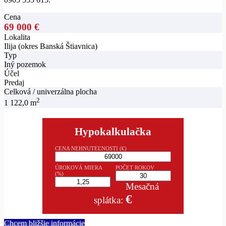
Cena
69 000 €
Lokalita
Ilija (okres Banská Štiavnica)
Typ
Iný pozemok
Účel
Predaj
Celková / univerzálna plocha
2
1 122,0 m
Hypokalkulačka
CENA NEHNUTEĽNOSTI (€)
ÚROKOVÁ MIERA
POČET ROKOV
(%)
Mesačná
€
splátka:
Chcem bližšie informácie